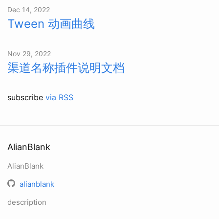
Dec 14, 2022
Tween 动画曲线
Nov 29, 2022
渠道名称插件说明文档
subscribe
via RSS
AlianBlank
AlianBlank
alianblank
description